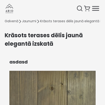
Galvenā
Jaunumi
Krāsots terases dēlis jaunā elegantā izs
Krāsots terases dēlis jaunā
elegantā izskatā
asdasd