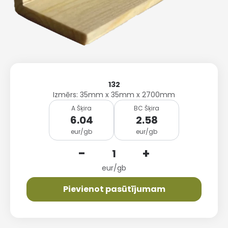
132
Izmērs: 35mm x 35mm x 2700mm
A Šķira
BC Šķira
6.04
2.58
eur/gb
eur/gb
-
+
eur/gb
Pievienot pasūtījumam