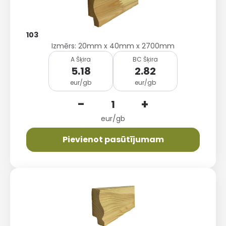
103
Izmērs: 20mm x 40mm x 2700mm
A Šķira
BC Šķira
5.18
2.82
eur/gb
eur/gb
-
+
eur/gb
Pievienot pasūtījumam