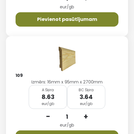
eur/gb
Pievienot pasūtījumam
109
Izmērs: 16mm x 95mm x 2700mm
A Šķira
BC Šķira
8.63
3.64
eur/gb
eur/gb
-
+
eur/gb