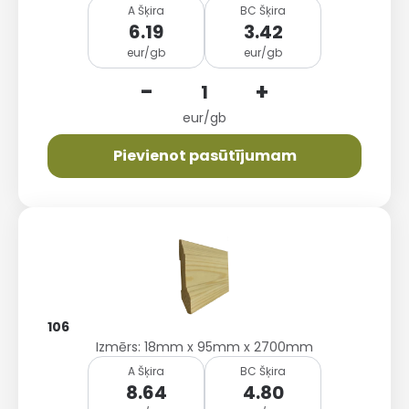
A Šķira
BC Šķira
6.19
3.42
eur/gb
eur/gb
-
+
eur/gb
Pievienot pasūtījumam
106
Izmērs: 18mm x 95mm x 2700mm
A Šķira
BC Šķira
8.64
4.80