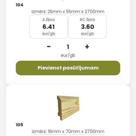
104
Izmērs: 25mm x 55mm x 2700mm
A Šķira
BC Šķira
6.41
3.60
eur/gb
eur/gb
-
+
eur/gb
Pievienot pasūtījumam
105
Izmērs: 16mm x 70mm x 2700mm