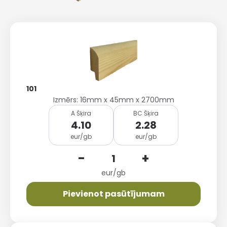
101
Izmērs: 16mm x 45mm x 2700mm
A Šķira
BC Šķira
4.10
2.28
eur/gb
eur/gb
-
+
eur/gb
Pievienot pasūtījumam