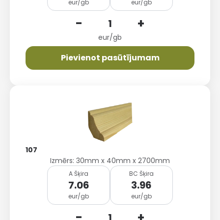
eur/gb
eur/gb
-
+
eur/gb
Pievienot pasūtījumam
107
Izmērs: 30mm x 40mm x 2700mm
A Šķira
BC Šķira
7.06
3.96
eur/gb
eur/gb
-
+