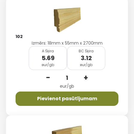
102
Izmērs: 18mm x 55mm x 2700mm
A Šķira
BC Šķira
5.69
3.12
eur/gb
eur/gb
-
+
eur/gb
Pievienot pasūtījumam